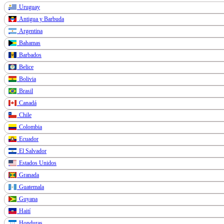
Uruguay
Antigua y Barbuda
Argentina
Bahamas
Barbados
Belice
Bolivia
Brasil
Canadá
Chile
Colombia
Ecuador
El Salvador
Estados Unidos
Granada
Guatemala
Guyana
Haití
Honduras