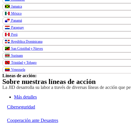
Jamaica
México
Panamá
Paraguay
Perú
República Dominicana
San Cristóbal y Nieves
Surinam
Trinidad y Tobago
Venezuela
Líneas de acción:
Sobre nuestras líneas de acción
La JID desarrolla su labor a través de diversas líneas de acción que p
Más detalles
Ciberseguridad
Cooperación ante Desastres